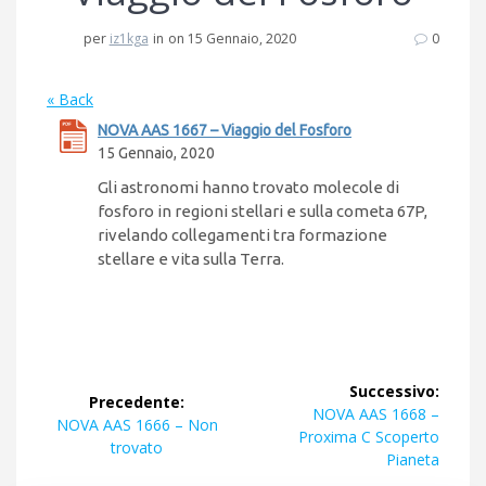
per
iz1kga
in
on 15 Gennaio, 2020
0
« Back
NOVA AAS 1667 – Viaggio del Fosforo
15 Gennaio, 2020
Gli astronomi hanno trovato molecole di
fosforo in regioni stellari e sulla cometa 67P,
rivelando collegamenti tra formazione
stellare e vita sulla Terra.
Navigazione
Successivo:
Precedente:
articoli
Articolo
NOVA AAS 1668 –
Articolo
NOVA AAS 1666 – Non
successivo:
Proxima C Scoperto
precedente:
trovato
Pianeta