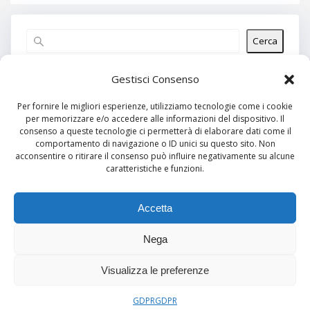
Cerca
Articoli recenti
Gestisci Consenso
Per fornire le migliori esperienze, utilizziamo tecnologie come i cookie
per memorizzare e/o accedere alle informazioni del dispositivo. Il
Commenti recenti
consenso a queste tecnologie ci permetterà di elaborare dati come il
comportamento di navigazione o ID unici su questo sito. Non
Nessun commento da mostrare.
acconsentire o ritirare il consenso può influire negativamente su alcune
caratteristiche e funzioni.
Archivi
Nessun archivio da mostrare.
Accetta
Nega
Categorie
Visualizza le preferenze
Nessuna categoria
GDPR
GDPR