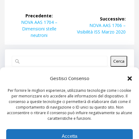
Navigazione
Precedente:
Successivo:
articoli
Articolo
NOVA AAS 1704 –
Articolo
NOVA AAS 1706 –
precedente:
Dimensioni stelle
successivo:
Visibilità ISS Marzo 2020
neutroni
Cerca
Articoli recenti
Gestisci Consenso
Per fornire le migliori esperienze, utilizziamo tecnologie come i cookie
per memorizzare e/o accedere alle informazioni del dispositivo. Il
Commenti recenti
consenso a queste tecnologie ci permetterà di elaborare dati come il
comportamento di navigazione o ID unici su questo sito. Non
Nessun commento da mostrare.
acconsentire o ritirare il consenso può influire negativamente su alcune
caratteristiche e funzioni.
Archivi
Nessun archivio da mostrare.
Accetta