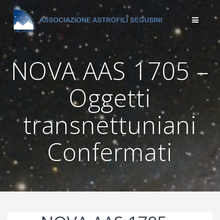
Salta
al
contenuto
NOVA AAS 1705 –
Oggetti
transnettuniani
Confermati