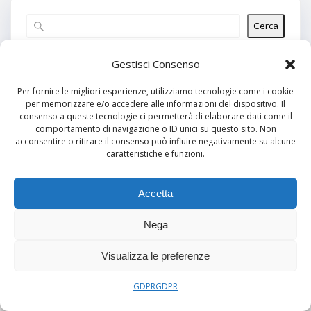
Cerca
Articoli recenti
Gestisci Consenso
Per fornire le migliori esperienze, utilizziamo tecnologie come i cookie
per memorizzare e/o accedere alle informazioni del dispositivo. Il
Commenti recenti
consenso a queste tecnologie ci permetterà di elaborare dati come il
comportamento di navigazione o ID unici su questo sito. Non
Nessun commento da mostrare.
acconsentire o ritirare il consenso può influire negativamente su alcune
caratteristiche e funzioni.
Archivi
Nessun archivio da mostrare.
Accetta
Nega
Categorie
Visualizza le preferenze
Nessuna categoria
GDPR
GDPR