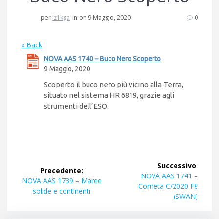
per
iz1kga
in
on 9 Maggio, 2020
0
« Back
NOVA AAS 1740 – Buco Nero Scoperto
9 Maggio, 2020
Scoperto il buco nero più vicino alla Terra,
situato nel sistema HR 6819, grazie agli
strumenti dell’ESO.
Navigazione
Successivo:
Precedente:
articoli
Articolo
NOVA AAS 1741 –
Articolo
NOVA AAS 1739 – Maree
successivo:
Cometa C/2020 F8
precedente:
solide e continenti
(SWAN)