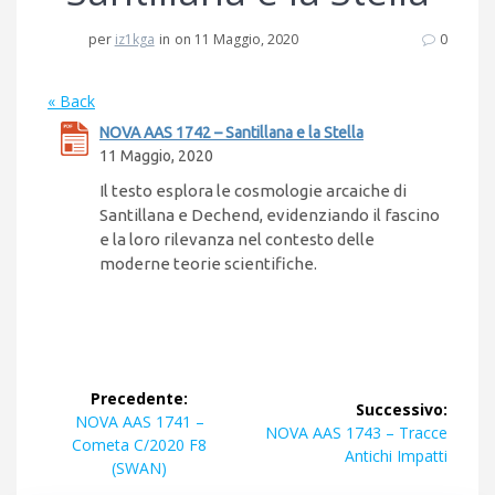
per
iz1kga
in
on 11 Maggio, 2020
0
« Back
NOVA AAS 1742 – Santillana e la Stella
11 Maggio, 2020
Il testo esplora le cosmologie arcaiche di
Santillana e Dechend, evidenziando il fascino
e la loro rilevanza nel contesto delle
moderne teorie scientifiche.
Navigazione
Precedente:
Successivo:
articoli
Articolo
NOVA AAS 1741 –
Articolo
NOVA AAS 1743 – Tracce
precedente:
Cometa C/2020 F8
successivo:
Antichi Impatti
(SWAN)