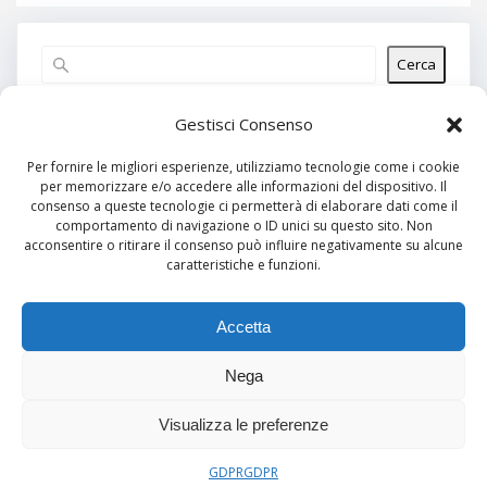
Cerca
Articoli recenti
Gestisci Consenso
Per fornire le migliori esperienze, utilizziamo tecnologie come i cookie
per memorizzare e/o accedere alle informazioni del dispositivo. Il
Commenti recenti
consenso a queste tecnologie ci permetterà di elaborare dati come il
comportamento di navigazione o ID unici su questo sito. Non
Nessun commento da mostrare.
acconsentire o ritirare il consenso può influire negativamente su alcune
caratteristiche e funzioni.
Archivi
Nessun archivio da mostrare.
Accetta
Nega
Categorie
Visualizza le preferenze
Nessuna categoria
GDPR
GDPR