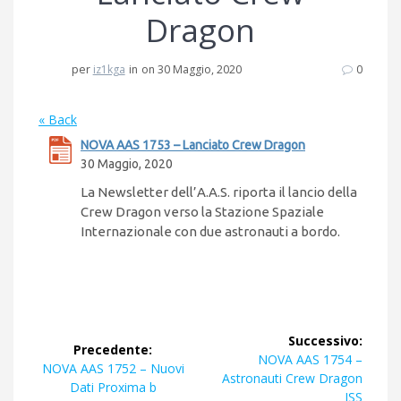
Dragon
per
iz1kga
in
on 30 Maggio, 2020
0
« Back
NOVA AAS 1753 – Lanciato Crew Dragon
30 Maggio, 2020
La Newsletter dell’A.A.S. riporta il lancio della
Crew Dragon verso la Stazione Spaziale
Internazionale con due astronauti a bordo.
Navigazione
Successivo:
Precedente:
articoli
Articolo
NOVA AAS 1754 –
Articolo
NOVA AAS 1752 – Nuovi
successivo:
Astronauti Crew Dragon
precedente:
Dati Proxima b
ISS