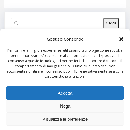
Cerca
Articoli recenti
Gestisci Consenso
Per fornire le migliori esperienze, utilizziamo tecnologie come i cookie
per memorizzare e/o accedere alle informazioni del dispositivo. Il
Commenti recenti
consenso a queste tecnologie ci permetterà di elaborare dati come il
comportamento di navigazione o ID unici su questo sito. Non
Nessun commento da mostrare.
acconsentire o ritirare il consenso può influire negativamente su alcune
caratteristiche e funzioni.
Archivi
Nessun archivio da mostrare.
Accetta
Nega
Categorie
Visualizza le preferenze
Nessuna categoria