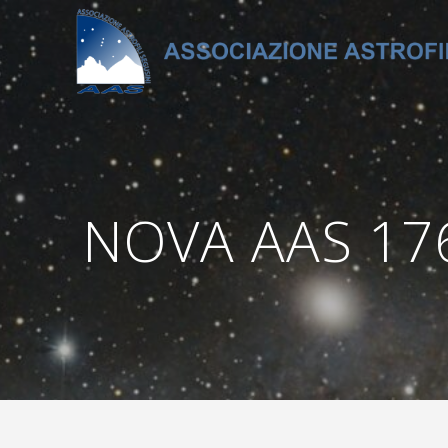
Salta
al
contenuto
NOVA AAS 176