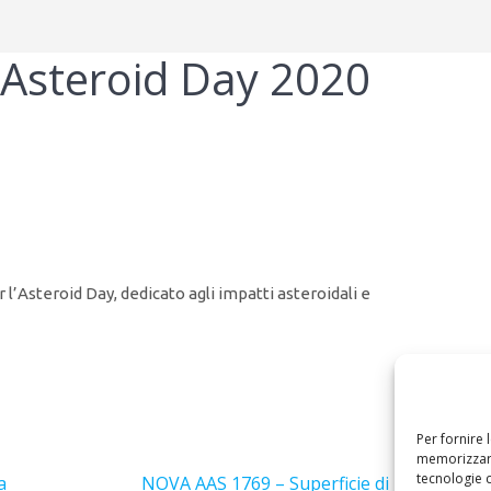
Asteroid Day 2020
l’Asteroid Day, dedicato agli impatti asteroidali e
Per fornire 
Success
memorizzare
tecnologie 
Articolo
a
NOVA AAS 1769 – Superficie di Marte e Mi