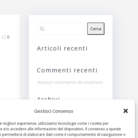
Cerca
0
Articoli recenti
Commenti recenti
Nessun commento da mostrare.
Archivi
Gestisci Consenso
Nessun archivio da
mostrare.
le migliori esperienze, utilizziamo tecnologie come i cookie per
ivo:
 e/o accedere alle informazioni del dispositivo. Il consenso a queste
Categorie
ci permetterà di elaborare dati come il comportamento di navigazione o
crobi