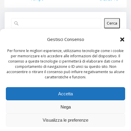
Cerca
Articoli recenti
Gestisci Consenso
Per fornire le migliori esperienze, utilizziamo tecnologie come i cookie
per memorizzare e/o accedere alle informazioni del dispositivo. Il
Commenti recenti
consenso a queste tecnologie ci permetterà di elaborare dati come il
comportamento di navigazione o ID unici su questo sito. Non
Nessun commento da mostrare.
acconsentire o ritirare il consenso può influire negativamente su alcune
caratteristiche e funzioni.
Archivi
Nessun archivio da mostrare.
Accetta
Nega
Categorie
Visualizza le preferenze
Nessuna categoria