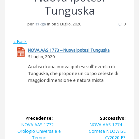
Tunguska
per
iz1kga
in
on 5 Luglio, 2020
0
« Back
NOVA AAS 1773 – Nuova ipotesi Tunguska
5 Luglio, 2020
Analisi di una nuova ipotesi sull’evento di
Tunguska, che propone un corpo celeste di
maggior dimensione e natura mista.
Navigazione
Precedente:
Successivo:
articoli
Articolo
Articolo
NOVA AAS 1772 –
NOVA AAS 1774 –
precedente:
successivo:
Orologio Universale e
Cometa NEOWISE
Tempo
C/2020 F3