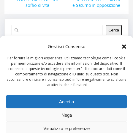
articoli
precedente:
successivo:
soffio di vita
e Saturno in opposizione
Cerca
Articoli recenti
Gestisci Consenso
Per fornire le migliori esperienze, utilizziamo tecnologie come i cookie
per memorizzare e/o accedere alle informazioni del dispositivo. Il
Commenti recenti
consenso a queste tecnologie ci permetterà di elaborare dati come il
comportamento di navigazione o ID unici su questo sito. Non
Nessun commento da mostrare.
acconsentire o ritirare il consenso può influire negativamente su alcune
caratteristiche e funzioni.
Archivi
Nessun archivio da mostrare.
Accetta
Nega
Categorie
Visualizza le preferenze
Nessuna categoria