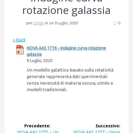
rotazione galassia
per
iz1kga
in
on 9 Luglio, 2020
0
« Back
NOVA AAS 1776 – Indagine curva rotazione
galassia
9 Luglio, 2020
Un modello galattico basato sulla relatività
generale rappresenta dati sperimentali
senza necessità di materia oscura, simile a
modelli tradizionali.
Navigazione
Precedente:
Successivo:
Articolo
Articolo
NOVA AAS 1775 – Un
NOVA AAS 1777 – Giove