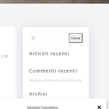
Cerca
Articoli recenti
0
Commenti recenti
Nessun commento da mostrare.
Archivi
Nessun archivio da
Gestisci Consenso