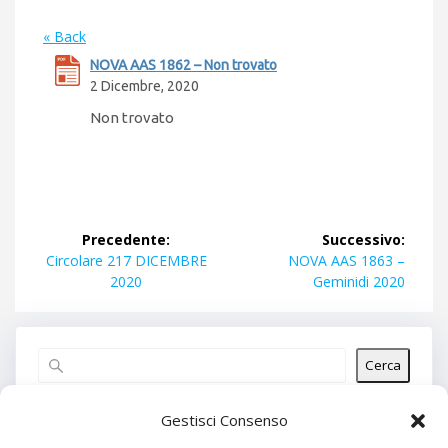
« Back
NOVA AAS 1862 – Non trovato
2 Dicembre, 2020
Non trovato
Navigazione
Precedente:
Successivo:
articoli
Articolo
Articolo
Circolare 217 DICEMBRE
NOVA AAS 1863 –
precedente:
successivo:
2020
Geminidi 2020
Cerca
Articoli recenti
Gestisci Consenso