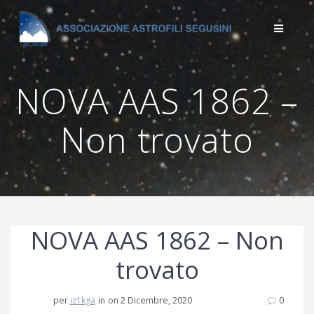
Salta
al
contenuto
NOVA AAS 1862 –
Non trovato
NOVA AAS 1862 – Non
trovato
per
iz1kga
in
on 2 Dicembre, 2020
0