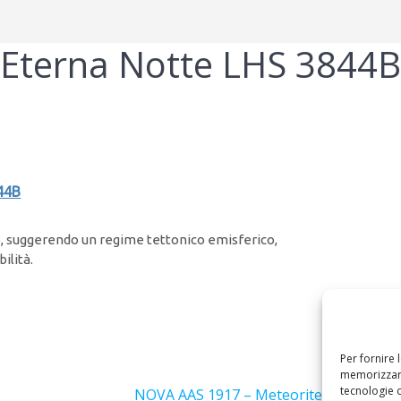
Eterna Notte LHS 3844
44B
4b, suggerendo un regime tettonico emisferico,
ilità.
Per fornire 
Success
memorizzare
tecnologie 
Articolo
NOVA AAS 1917 – Meteorite del 28 Febb