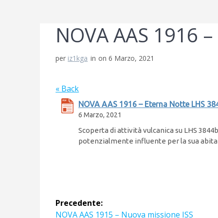
NOVA AAS 1916 – 
per
iz1kga
in
on 6 Marzo, 2021
« Back
NOVA AAS 1916 – Eterna Notte LHS 38
6 Marzo, 2021
Scoperta di attività vulcanica su LHS 384
potenzialmente influente per la sua abitab
Navigazione
Precedente:
Articolo
NOVA AAS 1915 – Nuova missione ISS