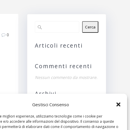
B
Cerca
0
Articoli recenti
Commenti recenti
Nessun commento da mostrare.
Archivi
Gestisci Consenso
Nessun archivio da
mostrare.
le migliori esperienze, utilizziamo tecnologie come i cookie per
ivo:
 e/o accedere alle informazioni del dispositivo. Il consenso a queste
Categorie
ci permetterà di elaborare dati come il comportamento di navigazione o
raio