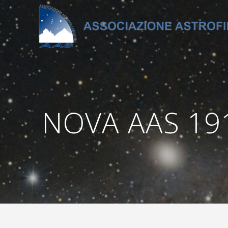
Salta
al
contenuto
NOVA AAS 191