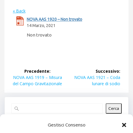
« Back
NOVA AAS 1920 – Non trovato
14 Marzo, 2021
Non trovato
Navigazione
Precedente:
Successivo:
articoli
Articolo
Articolo
NOVA AAS 1919 – Misura
NOVA AAS 1921 – Coda
precedente:
successivo:
del Campo Gravitazionale
lunare di sodio
Cerca
Articoli recenti
Gestisci Consenso