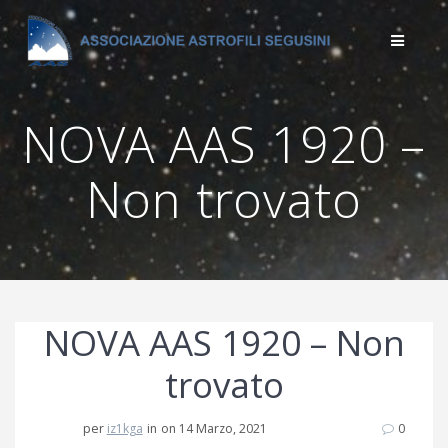
Salta
al
contenuto
NOVA AAS 1920 –
Non trovato
NOVA AAS 1920 – Non
trovato
per
iz1kga
in
on 14 Marzo, 2021
0