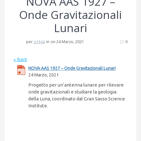
NOVA AAS 1927 –
Onde Gravitazionali
Lunari
per
iz1kga
in
on 24 Marzo, 2021
0
« Back
NOVA AAS 1927 – Onde Gravitazionali Lunari
24 Marzo, 2021
Progetto per un’antenna lunare per rilevare
onde gravitazionali e studiare la geologia
della Luna, coordinato dal Gran Sasso Science
Institute.
Navigazione