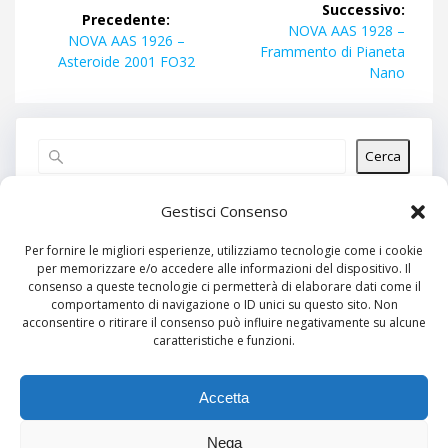
Successivo:
Precedente:
articoli
Articolo
NOVA AAS 1928 –
Articolo
NOVA AAS 1926 –
successivo:
Frammento di Pianeta
precedente:
Asteroide 2001 FO32
Nano
Cerca
Articoli recenti
Gestisci Consenso
Per fornire le migliori esperienze, utilizziamo tecnologie come i cookie
per memorizzare e/o accedere alle informazioni del dispositivo. Il
Commenti recenti
consenso a queste tecnologie ci permetterà di elaborare dati come il
comportamento di navigazione o ID unici su questo sito. Non
Nessun commento da mostrare.
acconsentire o ritirare il consenso può influire negativamente su alcune
caratteristiche e funzioni.
Archivi
Nessun archivio da mostrare.
Accetta
Nega
Categorie