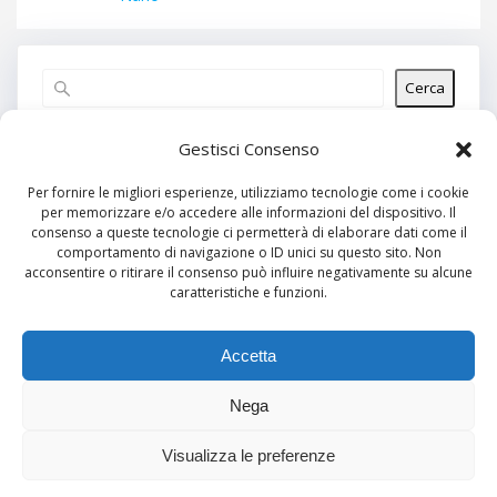
Cerca
Articoli recenti
Gestisci Consenso
Per fornire le migliori esperienze, utilizziamo tecnologie come i cookie
per memorizzare e/o accedere alle informazioni del dispositivo. Il
Commenti recenti
consenso a queste tecnologie ci permetterà di elaborare dati come il
comportamento di navigazione o ID unici su questo sito. Non
Nessun commento da mostrare.
acconsentire o ritirare il consenso può influire negativamente su alcune
caratteristiche e funzioni.
Archivi
Nessun archivio da mostrare.
Accetta
Nega
Categorie
Visualizza le preferenze
Nessuna categoria