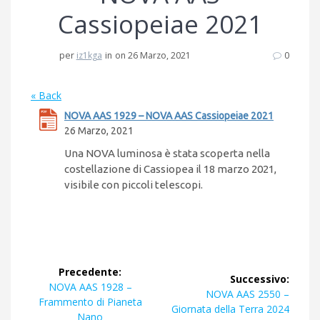
Cassiopeiae 2021
per
iz1kga
in
on 26 Marzo, 2021
0
« Back
NOVA AAS 1929 – NOVA AAS Cassiopeiae 2021
26 Marzo, 2021
Una NOVA luminosa è stata scoperta nella
costellazione di Cassiopea il 18 marzo 2021,
visibile con piccoli telescopi.
Navigazione
Precedente:
Successivo:
articoli
Articolo
NOVA AAS 1928 –
Articolo
NOVA AAS 2550 –
precedente:
Frammento di Pianeta
successivo:
Giornata della Terra 2024
Nano