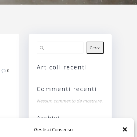
g
Cerca
Articoli recenti
0
Commenti recenti
Nessun commento da mostrare.
Archivi
Gestisci Consenso
Nessun archivio da