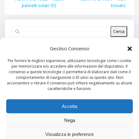
articoli
precedente:
successivo:
pannelli solari ISS
trovato
Cerca
Articoli recenti
Gestisci Consenso
Per fornire le migliori esperienze, utilizziamo tecnologie come i cookie
per memorizzare e/o accedere alle informazioni del dispositivo. Il
Commenti recenti
consenso a queste tecnologie ci permetterà di elaborare dati come il
comportamento di navigazione o ID unici su questo sito. Non
Nessun commento da mostrare.
acconsentire o ritirare il consenso può influire negativamente su alcune
caratteristiche e funzioni.
Archivi
Nessun archivio da mostrare.
Accetta
Nega
Categorie
Visualizza le preferenze
Nessuna categoria