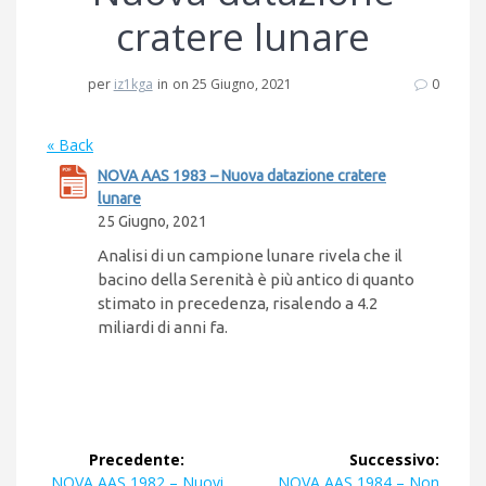
cratere lunare
per
iz1kga
in
on 25 Giugno, 2021
0
« Back
NOVA AAS 1983 – Nuova datazione cratere
lunare
25 Giugno, 2021
Analisi di un campione lunare rivela che il
bacino della Serenità è più antico di quanto
stimato in precedenza, risalendo a 4.2
miliardi di anni fa.
Navigazione
Precedente:
Successivo:
Articolo
Articolo
NOVA AAS 1982 – Nuovi
NOVA AAS 1984 – Non