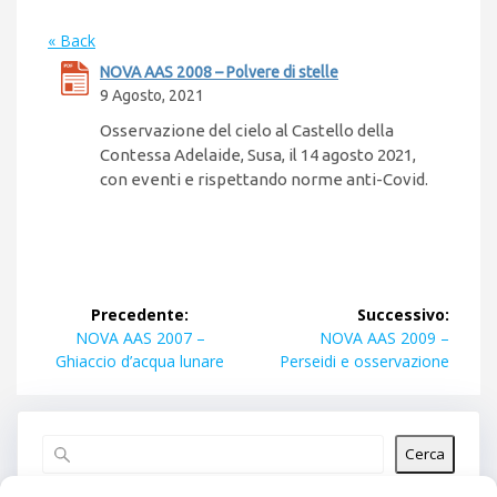
« Back
NOVA AAS 2008 – Polvere di stelle
9 Agosto, 2021
Osservazione del cielo al Castello della
Contessa Adelaide, Susa, il 14 agosto 2021,
con eventi e rispettando norme anti-Covid.
Navigazione
Precedente:
Successivo:
articoli
Articolo
Articolo
NOVA AAS 2007 –
NOVA AAS 2009 –
precedente:
successivo:
Ghiaccio d’acqua lunare
Perseidi e osservazione
Cerca