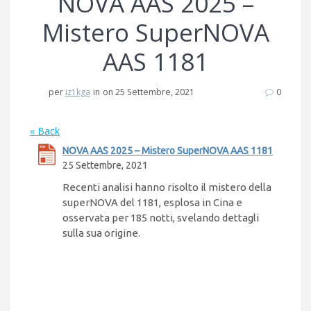
NOVA AAS 2025 –
Mistero SuperNOVA
AAS 1181
per
iz1kga
in
on 25 Settembre, 2021
0
« Back
NOVA AAS 2025 – Mistero SuperNOVA AAS 1181
25 Settembre, 2021
Recenti analisi hanno risolto il mistero della
superNOVA del 1181, esplosa in Cina e
osservata per 185 notti, svelando dettagli
sulla sua origine.
Navigazione