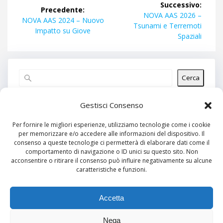
Successivo:
Precedente:
articoli
Articolo
NOVA AAS 2026 –
Articolo
NOVA AAS 2024 – Nuovo
successivo:
Tsunami e Terremoti
precedente:
Impatto su Giove
Spaziali
Cerca
Articoli recenti
Gestisci Consenso
Per fornire le migliori esperienze, utilizziamo tecnologie come i cookie
per memorizzare e/o accedere alle informazioni del dispositivo. Il
Commenti recenti
consenso a queste tecnologie ci permetterà di elaborare dati come il
comportamento di navigazione o ID unici su questo sito. Non
Nessun commento da mostrare.
acconsentire o ritirare il consenso può influire negativamente su alcune
caratteristiche e funzioni.
Archivi
Nessun archivio da mostrare.
Accetta
Nega
Categorie