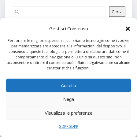
Cerca
Articoli recenti
Gestisci Consenso
Per fornire le migliori esperienze, utilizziamo tecnologie come i cookie
per memorizzare e/o accedere alle informazioni del dispositivo. Il
Commenti recenti
consenso a queste tecnologie ci permetterà di elaborare dati come il
comportamento di navigazione o ID unici su questo sito. Non
Nessun commento da mostrare.
acconsentire o ritirare il consenso può influire negativamente su alcune
caratteristiche e funzioni.
Archivi
Nessun archivio da mostrare.
Accetta
Nega
Categorie
Visualizza le preferenze
Nessuna categoria
GDPR
GDPR