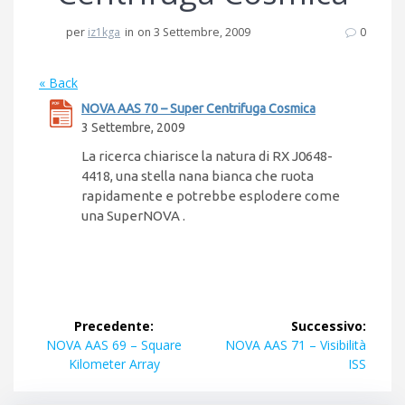
per
iz1kga
in
on 3 Settembre, 2009
0
« Back
NOVA AAS 70 – Super Centrifuga Cosmica
3 Settembre, 2009
La ricerca chiarisce la natura di RX J0648-
4418, una stella nana bianca che ruota
rapidamente e potrebbe esplodere come
una SuperNOVA .
Navigazione
Precedente:
Successivo:
articoli
Articolo
Articolo
NOVA AAS 69 – Square
NOVA AAS 71 – Visibilità
precedente:
successivo:
Kilometer Array
ISS