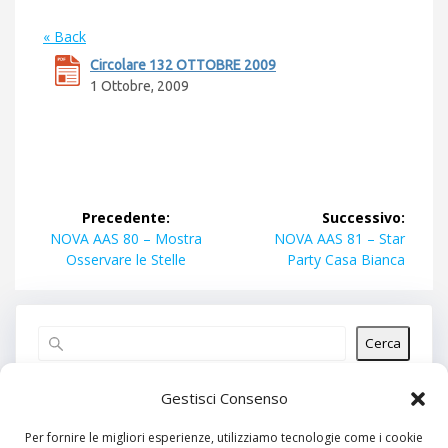
« Back
Circolare 132 OTTOBRE 2009
1 Ottobre, 2009
Navigazione
Precedente:
Successivo:
articoli
Articolo
Articolo
NOVA AAS 80 – Mostra
NOVA AAS 81 – Star
precedente:
successivo:
Osservare le Stelle
Party Casa Bianca
Cerca
Articoli recenti
Gestisci Consenso
Per fornire le migliori esperienze, utilizziamo tecnologie come i cookie