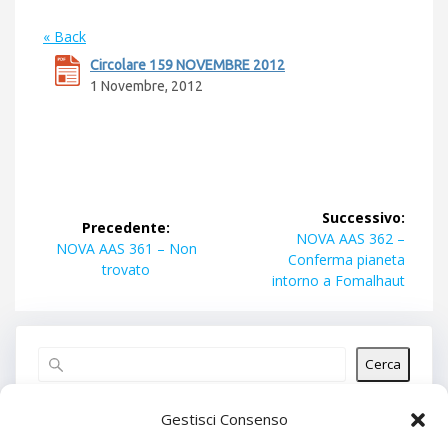
« Back
Circolare 159 NOVEMBRE 2012
1 Novembre, 2012
Navigazione
Successivo:
Precedente:
articoli
Articolo
NOVA AAS 362 –
Articolo
NOVA AAS 361 – Non
successivo:
Conferma pianeta
precedente:
trovato
intorno a Fomalhaut
Cerca
Articoli recenti
Gestisci Consenso