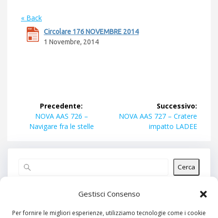
« Back
Circolare 176 NOVEMBRE 2014
1 Novembre, 2014
Navigazione
Precedente:
Successivo:
articoli
Articolo
Articolo
NOVA AAS 726 –
NOVA AAS 727 – Cratere
precedente:
successivo:
Navigare fra le stelle
impatto LADEE
Cerca
Articoli recenti
Gestisci Consenso
Per fornire le migliori esperienze, utilizziamo tecnologie come i cookie