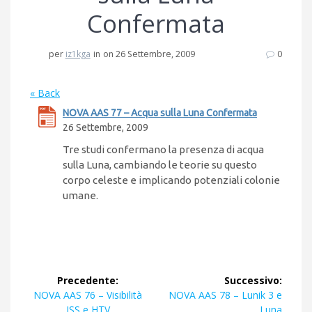
Confermata
per
iz1kga
in
on 26 Settembre, 2009
0
« Back
NOVA AAS 77 – Acqua sulla Luna Confermata
26 Settembre, 2009
Tre studi confermano la presenza di acqua
sulla Luna, cambiando le teorie su questo
corpo celeste e implicando potenziali colonie
umane.
Navigazione
Precedente:
Successivo:
articoli
Articolo
Articolo
NOVA AAS 76 – Visibilità
NOVA AAS 78 – Lunik 3 e
precedente:
successivo:
ISS e HTV
Luna