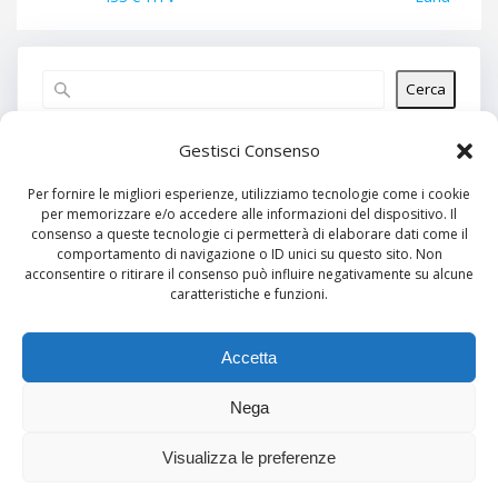
Cerca
Articoli recenti
Gestisci Consenso
Per fornire le migliori esperienze, utilizziamo tecnologie come i cookie
per memorizzare e/o accedere alle informazioni del dispositivo. Il
Commenti recenti
consenso a queste tecnologie ci permetterà di elaborare dati come il
comportamento di navigazione o ID unici su questo sito. Non
Nessun commento da mostrare.
acconsentire o ritirare il consenso può influire negativamente su alcune
caratteristiche e funzioni.
Archivi
Nessun archivio da mostrare.
Accetta
Nega
Categorie
Visualizza le preferenze
Nessuna categoria