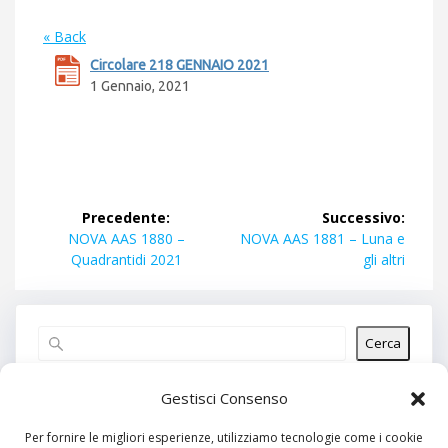
« Back
Circolare 218 GENNAIO 2021
1 Gennaio, 2021
Navigazione
Precedente:
Successivo:
articoli
Articolo
Articolo
NOVA AAS 1880 –
NOVA AAS 1881 – Luna e
precedente:
successivo:
Quadrantidi 2021
gli altri
Cerca
Articoli recenti
Gestisci Consenso
Per fornire le migliori esperienze, utilizziamo tecnologie come i cookie