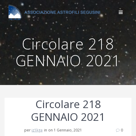
Salta
al
contenuto
Circolare 218
GENNAIO 2021
Circolare 218
GENNAIO 2021
per
iz1kga
in
on 1 Gennaio, 2021
0