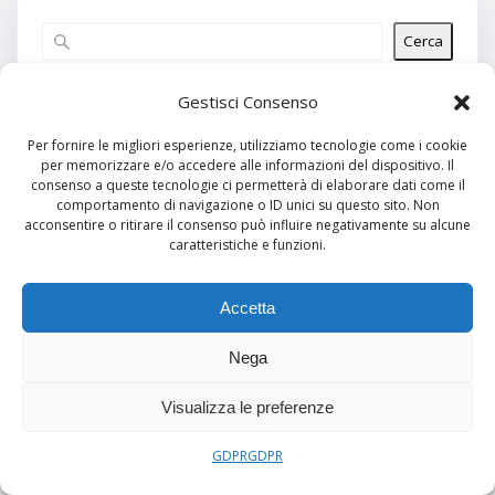
Cerca
Articoli recenti
Gestisci Consenso
Per fornire le migliori esperienze, utilizziamo tecnologie come i cookie
per memorizzare e/o accedere alle informazioni del dispositivo. Il
Commenti recenti
consenso a queste tecnologie ci permetterà di elaborare dati come il
comportamento di navigazione o ID unici su questo sito. Non
Nessun commento da mostrare.
acconsentire o ritirare il consenso può influire negativamente su alcune
caratteristiche e funzioni.
Archivi
Nessun archivio da mostrare.
Accetta
Nega
Categorie
Visualizza le preferenze
Nessuna categoria
GDPR
GDPR