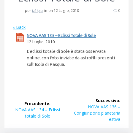
per
iz1kga
in
on 12 Luglio, 2010
0
« Back
NOVA AAS 135 – Eclissi Totale di Sole
12 Luglio, 2010
L’eclissi totale di Sole è stata osservata
online, con foto inviate da astrofili presenti
sull’Isola di Pasqua.
Navigazione
Successivo:
Precedente:
articoli
Articolo
NOVA AAS 136 –
Articolo
NOVA AAS 134 – Eclissi
successivo:
Congiunzione planetaria
precedente:
totale di Sole
estiva