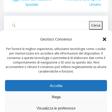
Spaziale
Umano
Cerca
Articoli recenti
Gestisci Consenso
Per fornire le migliori esperienze, utilizziamo tecnologie come i cookie
per memorizzare e/o accedere alle informazioni del dispositivo. Il
Commenti recenti
consenso a queste tecnologie ci permetterà di elaborare dati come il
comportamento di navigazione o ID unici su questo sito. Non
Nessun commento da mostrare.
acconsentire o ritirare il consenso può influire negativamente su alcune
caratteristiche e funzioni.
Archivi
Nessun archivio da mostrare.
Accetta
Nega
Categorie
Visualizza le preferenze
Nessuna categoria