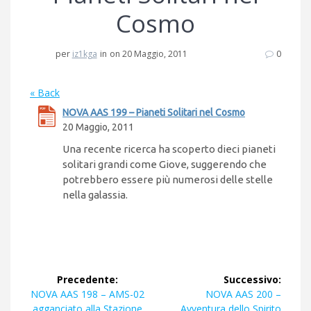
Cosmo
per
iz1kga
in
on 20 Maggio, 2011
0
« Back
NOVA AAS 199 – Pianeti Solitari nel Cosmo
20 Maggio, 2011
Una recente ricerca ha scoperto dieci pianeti
solitari grandi come Giove, suggerendo che
potrebbero essere più numerosi delle stelle
nella galassia.
Navigazione
Precedente:
Successivo:
articoli
Articolo
Articolo
NOVA AAS 198 – AMS-02
NOVA AAS 200 –
precedente:
successivo:
agganciato alla Stazione
Avventura dello Spirito