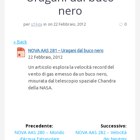
nero
per
iz1kga
in
on 22 Febbraio, 2012
0
« Back
NOVA AAS 281 – Uragani dal buco nero
22 Febbraio, 2012
Un articolo esplora la velocità record del
vento di gas emesso da un buco nero,
misurata dal telescopio spaziale Chandra
della NASA.
Navigazione
Precedente:
Successivo:
articoli
Articolo
Articolo
NOVA AAS 280 – Mondo
NOVA AAS 282 – Velocità
precedente:
successivo:
d’Acqua Extrasolare
dei Neutrini