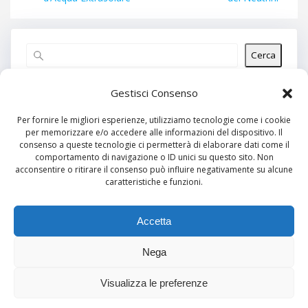
Cerca
Articoli recenti
Gestisci Consenso
Per fornire le migliori esperienze, utilizziamo tecnologie come i cookie
per memorizzare e/o accedere alle informazioni del dispositivo. Il
Commenti recenti
consenso a queste tecnologie ci permetterà di elaborare dati come il
comportamento di navigazione o ID unici su questo sito. Non
Nessun commento da mostrare.
acconsentire o ritirare il consenso può influire negativamente su alcune
caratteristiche e funzioni.
Archivi
Nessun archivio da mostrare.
Accetta
Nega
Categorie
Visualizza le preferenze
Nessuna categoria