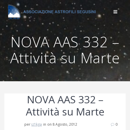
Salta
al
contenuto
NOVA AAS 332 –
Attività su Marte
NOVA AAS 332 –
Attività su Marte
per
iz1kga
in
on 8 Agosto, 2012
0