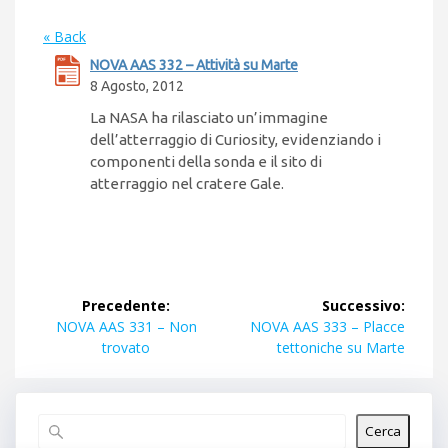
« Back
NOVA AAS 332 – Attività su Marte
8 Agosto, 2012
La NASA ha rilasciato un’immagine
dell’atterraggio di Curiosity, evidenziando i
componenti della sonda e il sito di
atterraggio nel cratere Gale.
Navigazione
Precedente:
Successivo:
articoli
Articolo
Articolo
NOVA AAS 331 – Non
NOVA AAS 333 – Placce
precedente:
successivo:
trovato
tettoniche su Marte
Cerca