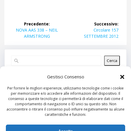
Navigazione
Precedente:
Successivo:
articoli
Articolo
Articolo
NOVA AAS 338 – NEIL
Circolare 157
precedente:
successivo:
ARMSTRONG
SETTEMBRE 2012
Cerca
Articoli recenti
Gestisci Consenso
Per fornire le migliori esperienze, utilizziamo tecnologie come i cookie
per memorizzare e/o accedere alle informazioni del dispositivo. Il
Commenti recenti
consenso a queste tecnologie ci permetterà di elaborare dati come il
comportamento di navigazione o ID unici su questo sito. Non
Nessun commento da mostrare.
acconsentire o ritirare il consenso può influire negativamente su alcune
caratteristiche e funzioni.
Archivi