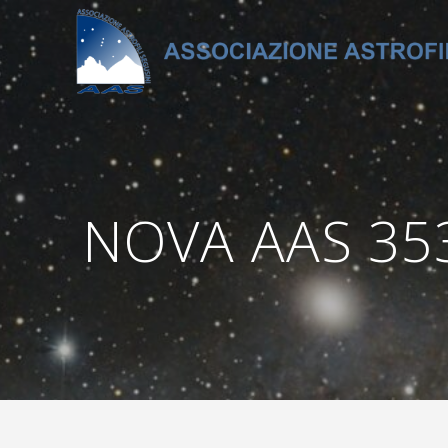
Salta
al
contenuto
NOVA AAS 353 