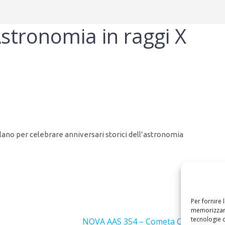
tronomia in raggi X
lano per celebrare anniversari storici dell’astronomia
Per fornire 
Success
memorizzare
tecnologie 
Articolo
NOVA AAS 354 – Cometa C/2012 S1 (I