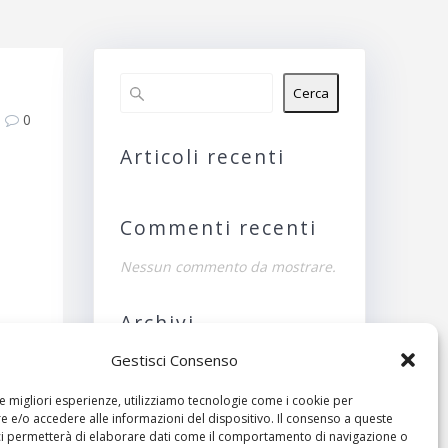
Cerca
0
Articoli recenti
Commenti recenti
Nessun commento da mostrare.
Archivi
Gestisci Consenso
Nessun archivio da
mostrare.
le migliori esperienze, utilizziamo tecnologie come i cookie per
ivo:
 e/o accedere alle informazioni del dispositivo. Il consenso a queste
Categorie
ci permetterà di elaborare dati come il comportamento di navigazione o
SON)