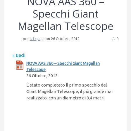
NOVA AAS 360 –
Specchi Giant
Magellan Telescope
per
iz1kga
in
on 26 Ottobre, 2012
0
« Back
NOVA AAS 360 – Specchi Giant Magellan
Telescope
26 Ottobre, 2012
È stato completato il primo specchio del
Giant Magellan Telescope, il più grande mai
realizzato, con un diametro di 8,4 metri.
Navigazione