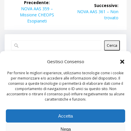
Precedente:
Successivo:
articoli
Articolo
NOVA AAS 359 –
Articolo
NOVA AAS 361 – Non
precedente:
Missione CHEOPS
successivo:
trovato
Esopianeti
Cerca
Articoli recenti
Gestisci Consenso
Per fornire le migliori esperienze, utilizziamo tecnologie come i cookie
per memorizzare e/o accedere alle informazioni del dispositivo. Il
Commenti recenti
consenso a queste tecnologie ci permetterà di elaborare dati come il
comportamento di navigazione o ID unici su questo sito. Non
Nessun commento da mostrare.
acconsentire o ritirare il consenso può influire negativamente su alcune
caratteristiche e funzioni.
Archivi
Nessun archivio da mostrare.
Accetta
Nega
Categorie