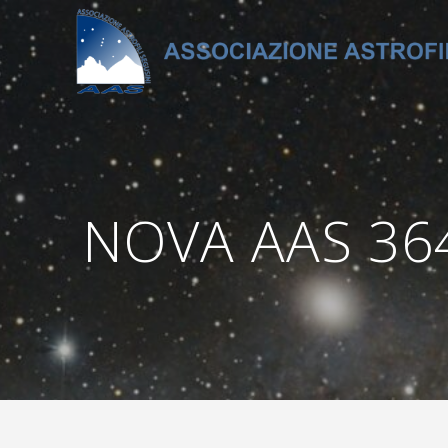
Salta
al
contenuto
NOVA AAS 364 