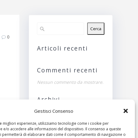
Cerca
0
Articoli recenti
Commenti recenti
Nessun commento da mostrare.
Archivi
Gestisci Consenso
Nessun archivio da
mostrare.
le migliori esperienze, utilizziamo tecnologie come i cookie per
ivo:
 e/o accedere alle informazioni del dispositivo. Il consenso a queste
Categorie
ci permetterà di elaborare dati come il comportamento di navigazione o
roidi