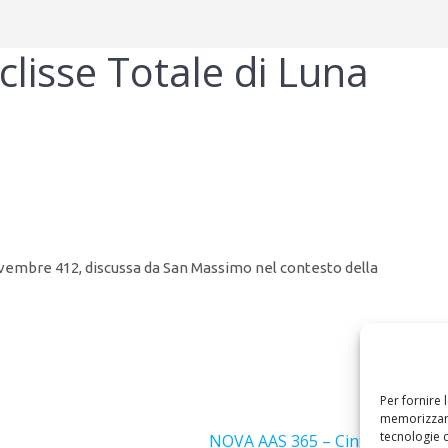
lisse Totale di Luna
novembre 412, discussa da San Massimo nel contesto della
Per fornire 
Success
memorizzare
tecnologie 
Articolo
NOVA AAS 365 – Cinture di Aste