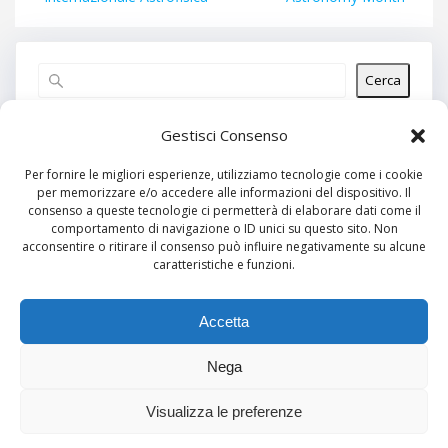
Cerca
Articoli recenti
Gestisci Consenso
Per fornire le migliori esperienze, utilizziamo tecnologie come i cookie
per memorizzare e/o accedere alle informazioni del dispositivo. Il
Commenti recenti
consenso a queste tecnologie ci permetterà di elaborare dati come il
comportamento di navigazione o ID unici su questo sito. Non
Nessun commento da mostrare.
acconsentire o ritirare il consenso può influire negativamente su alcune
caratteristiche e funzioni.
Archivi
Nessun archivio da mostrare.
Accetta
Nega
Categorie
Visualizza le preferenze
Nessuna categoria