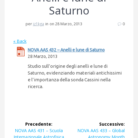
Saturno
per
iz1kga
in
on 28 Marzo, 2013
0
« Back
NOVA AAS 432 – Anelli e lune di Saturno
28 Marzo, 2013
Studio sull’origine degli anelli e lune di
Saturno, evidenziando materiali antichissimi
e l’importanza della sonda Cassini nella
ricerca.
Navigazione
Precedente:
Successivo:
articoli
Articolo
Articolo
NOVA AAS 431 – Scuola
NOVA AAS 433 – Global
precedente:
successivo:
Internazionale Astrofisica
Astronomy Month