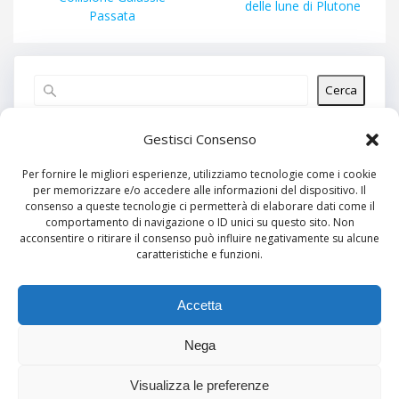
successivo:
delle lune di Plutone
Passata
Cerca
Articoli recenti
Gestisci Consenso
Per fornire le migliori esperienze, utilizziamo tecnologie come i cookie
per memorizzare e/o accedere alle informazioni del dispositivo. Il
Commenti recenti
consenso a queste tecnologie ci permetterà di elaborare dati come il
comportamento di navigazione o ID unici su questo sito. Non
Nessun commento da mostrare.
acconsentire o ritirare il consenso può influire negativamente su alcune
caratteristiche e funzioni.
Archivi
Nessun archivio da mostrare.
Accetta
Nega
Categorie
Visualizza le preferenze
Nessuna categoria