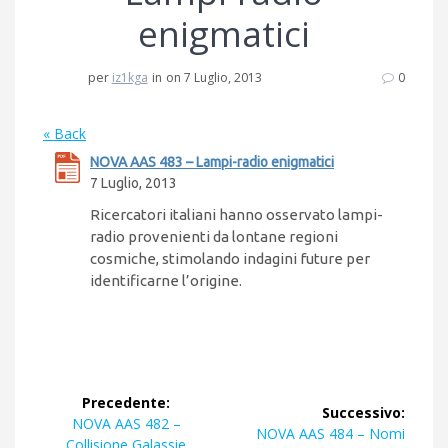
enigmatici
per
iz1kga
in
on 7 Luglio, 2013
0
« Back
NOVA AAS 483 – Lampi-radio enigmatici
7 Luglio, 2013
Ricercatori italiani hanno osservato lampi-
radio provenienti da lontane regioni
cosmiche, stimolando indagini future per
identificarne l’origine.
Navigazione
Precedente:
Successivo:
articoli
Articolo
NOVA AAS 482 –
Articolo
NOVA AAS 484 – Nomi
precedente:
Collisione Galassie