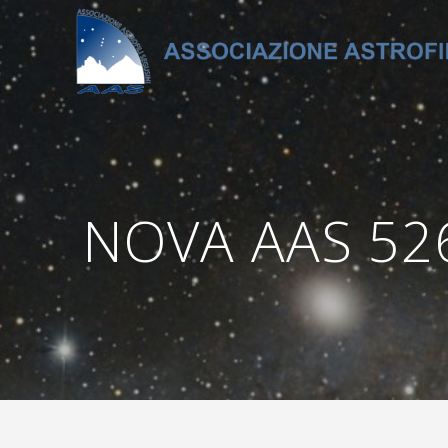
Salta
al
contenuto
NOVA AAS 526