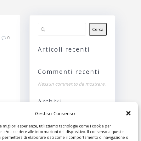
Cerca
0
Articoli recenti
Commenti recenti
Nessun commento da mostrare.
Archivi
Gestisci Consenso
Nessun archivio da
mostrare.
le migliori esperienze, utilizziamo tecnologie come i cookie per
ivo:
 e/o accedere alle informazioni del dispositivo. Il consenso a queste
Categorie
ci permetterà di elaborare dati come il comportamento di navigazione o
2013