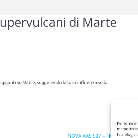
upervulcani di Marte
 giganti su Marte, suggerendo la loro influenza sulla
Per fornire 
Success
memorizzare
tecnologie 
Articolo
NOVA AAS 527 – Flyby di Juno 