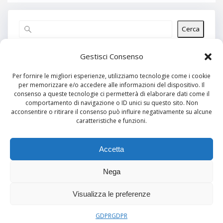
Cerca
Articoli recenti
Gestisci Consenso
Per fornire le migliori esperienze, utilizziamo tecnologie come i cookie
per memorizzare e/o accedere alle informazioni del dispositivo. Il
Commenti recenti
consenso a queste tecnologie ci permetterà di elaborare dati come il
comportamento di navigazione o ID unici su questo sito. Non
Nessun commento da mostrare.
acconsentire o ritirare il consenso può influire negativamente su alcune
caratteristiche e funzioni.
Archivi
Nessun archivio da mostrare.
Accetta
Nega
Categorie
Visualizza le preferenze
Nessuna categoria
GDPR
GDPR