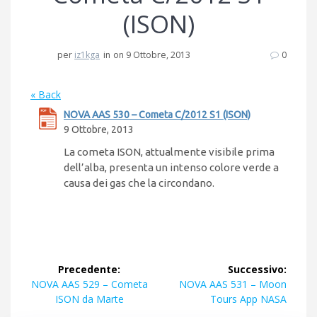
(ISON)
per
iz1kga
in
on 9 Ottobre, 2013
0
« Back
NOVA AAS 530 – Cometa C/2012 S1 (ISON)
9 Ottobre, 2013
La cometa ISON, attualmente visibile prima
dell’alba, presenta un intenso colore verde a
causa dei gas che la circondano.
Navigazione
Precedente:
Successivo:
articoli
Articolo
Articolo
NOVA AAS 529 – Cometa
NOVA AAS 531 – Moon
precedente:
successivo:
ISON da Marte
Tours App NASA