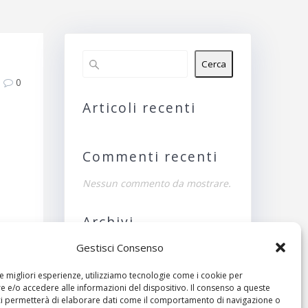
Cerca
0
Articoli recenti
Commenti recenti
Nessun commento da mostrare.
Archivi
Gestisci Consenso
Nessun archivio da
mostrare.
le migliori esperienze, utilizziamo tecnologie come i cookie per
ivo:
 e/o accedere alle informazioni del dispositivo. Il consenso a queste
Categorie
ci permetterà di elaborare dati come il comportamento di navigazione o
tica