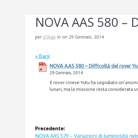
NOVA AAS 580 – Di
per
iz1kga
in
on 29 Gennaio, 2014
« Back
NOVA AAS 580 – Difficoltà del rover Yu
29 Gennaio, 2014
Il rover cinese Yutu ha segnalato un’anoma
lunari, ma la missione resta considerata u
Navigazione
Precedente:
Articolo
NOVA AAS 579 – Variazioni di luminosità ne