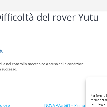
fficoltà del rover Yutu
tu
lia nel controllo meccanico a causa delle condizioni
n successo.
Per fornire 
Success
memorizzare
tecnologie 
Articolo
bulose
NOVA AAS 581 – Prima mappa clima