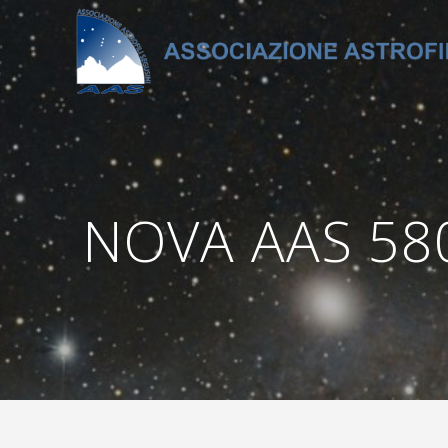
Salta
al
contenuto
NOVA AAS 580 