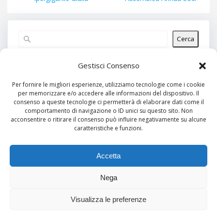
Cerca
Articoli recenti
Gestisci Consenso
Per fornire le migliori esperienze, utilizziamo tecnologie come i cookie
per memorizzare e/o accedere alle informazioni del dispositivo. Il
Commenti recenti
consenso a queste tecnologie ci permetterà di elaborare dati come il
comportamento di navigazione o ID unici su questo sito. Non
Nessun commento da mostrare.
acconsentire o ritirare il consenso può influire negativamente su alcune
caratteristiche e funzioni.
Archivi
Nessun archivio da mostrare.
Accetta
Nega
Categorie
Visualizza le preferenze
Nessuna categoria