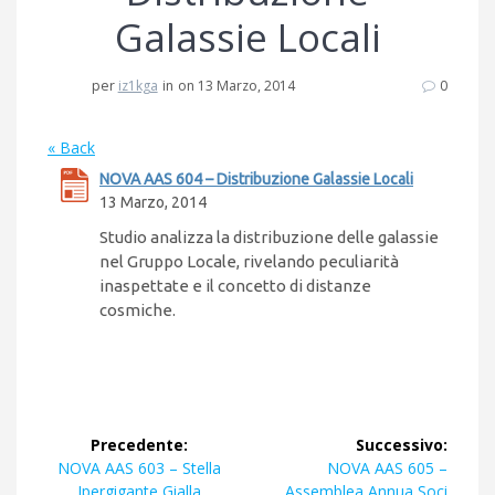
Galassie Locali
per
iz1kga
in
on 13 Marzo, 2014
0
« Back
NOVA AAS 604 – Distribuzione Galassie Locali
13 Marzo, 2014
Studio analizza la distribuzione delle galassie
nel Gruppo Locale, rivelando peculiarità
inaspettate e il concetto di distanze
cosmiche.
Navigazione
Precedente:
Successivo:
articoli
Articolo
Articolo
NOVA AAS 603 – Stella
NOVA AAS 605 –
precedente:
successivo:
Ipergigante Gialla
Assemblea Annua Soci