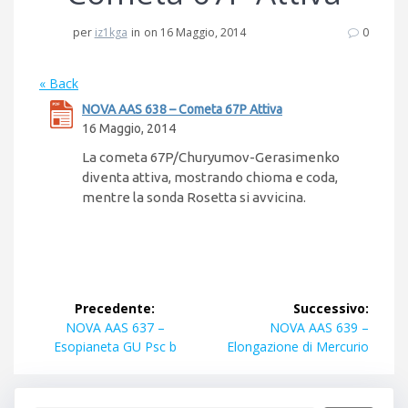
per
iz1kga
in
on 16 Maggio, 2014
0
« Back
NOVA AAS 638 – Cometa 67P Attiva
16 Maggio, 2014
La cometa 67P/Churyumov-Gerasimenko
diventa attiva, mostrando chioma e coda,
mentre la sonda Rosetta si avvicina.
Navigazione
Precedente:
Successivo:
articoli
Articolo
Articolo
NOVA AAS 637 –
NOVA AAS 639 –
precedente:
successivo:
Esopianeta GU Psc b
Elongazione di Mercurio