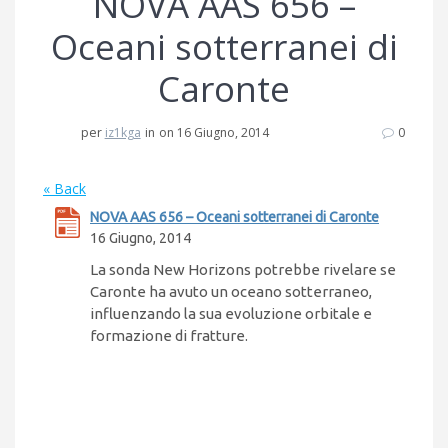
NOVA AAS 656 –
Oceani sotterranei di
Caronte
per
iz1kga
in
on 16 Giugno, 2014
0
« Back
NOVA AAS 656 – Oceani sotterranei di Caronte
16 Giugno, 2014
La sonda New Horizons potrebbe rivelare se
Caronte ha avuto un oceano sotterraneo,
influenzando la sua evoluzione orbitale e
formazione di fratture.
Navigazione