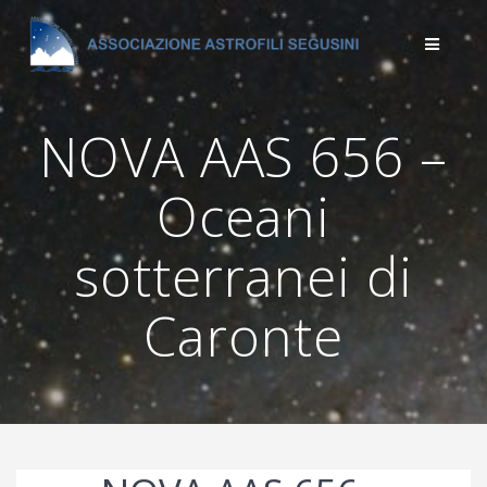
Salta
al
contenuto
NOVA AAS 656 –
Oceani
sotterranei di
Caronte