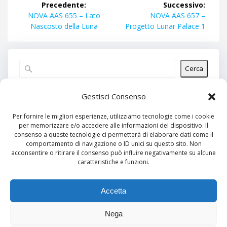
Precedente:
Successivo:
articoli
Articolo
Articolo
NOVA AAS 655 – Lato
NOVA AAS 657 –
precedente:
successivo:
Nascosto della Luna
Progetto Lunar Palace 1
Cerca
Articoli recenti
Gestisci Consenso
Per fornire le migliori esperienze, utilizziamo tecnologie come i cookie
per memorizzare e/o accedere alle informazioni del dispositivo. Il
Commenti recenti
consenso a queste tecnologie ci permetterà di elaborare dati come il
comportamento di navigazione o ID unici su questo sito. Non
Nessun commento da mostrare.
acconsentire o ritirare il consenso può influire negativamente su alcune
caratteristiche e funzioni.
Archivi
Nessun archivio da mostrare.
Accetta
Nega
Categorie