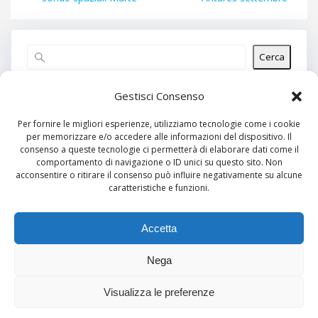
Cerca
Articoli recenti
Gestisci Consenso
Per fornire le migliori esperienze, utilizziamo tecnologie come i cookie
per memorizzare e/o accedere alle informazioni del dispositivo. Il
Commenti recenti
consenso a queste tecnologie ci permetterà di elaborare dati come il
comportamento di navigazione o ID unici su questo sito. Non
Nessun commento da mostrare.
acconsentire o ritirare il consenso può influire negativamente su alcune
caratteristiche e funzioni.
Archivi
Nessun archivio da mostrare.
Accetta
Nega
Categorie
Visualizza le preferenze
Nessuna categoria