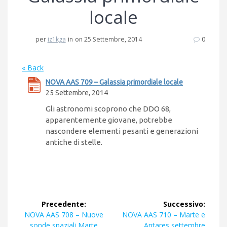
locale
per
iz1kga
in
on 25 Settembre, 2014
0
« Back
NOVA AAS 709 – Galassia primordiale locale
25 Settembre, 2014
Gli astronomi scoprono che DDO 68,
apparentemente giovane, potrebbe
nascondere elementi pesanti e generazioni
antiche di stelle.
Navigazione
Precedente:
Successivo:
articoli
Articolo
Articolo
NOVA AAS 708 – Nuove
NOVA AAS 710 – Marte e
precedente:
successivo:
sonde spaziali Marte
Antares settembre