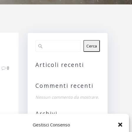
Cerca
Articoli recenti
0
Commenti recenti
Nessun commento da mostrare.
Archivi
Gestisci Consenso
Nessun archivio da