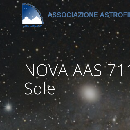
Salta
al
contenuto
NOVA AAS 711 
Sole