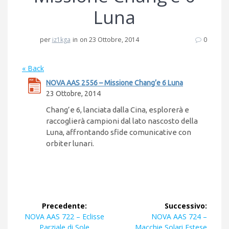
Luna
per
iz1kga
in
on 23 Ottobre, 2014
0
« Back
NOVA AAS 2556 – Missione Chang’e 6 Luna
23 Ottobre, 2014
Chang’e 6, lanciata dalla Cina, esplorerà e
raccoglierà campioni dal lato nascosto della
Luna, affrontando sfide comunicative con
orbiter lunari.
Navigazione
Precedente:
Successivo:
articoli
Articolo
Articolo
NOVA AAS 722 – Eclisse
NOVA AAS 724 –
precedente:
successivo:
Parziale di Sole
Macchie Solari Estese