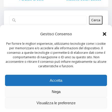
Cerca
Articoli recenti
Gestisci Consenso
Per fornire le migliori esperienze, utilizziamo tecnologie come i cookie
per memorizzare e/o accedere alle informazioni del dispositivo. Il
Commenti recenti
consenso a queste tecnologie ci permetterà di elaborare dati come il
comportamento di navigazione o ID unici su questo sito. Non
Nessun commento da mostrare.
acconsentire o ritirare il consenso può influire negativamente su alcune
caratteristiche e funzioni.
Archivi
Nessun archivio da mostrare.
Accetta
Nega
Categorie
Visualizza le preferenze
Nessuna categoria