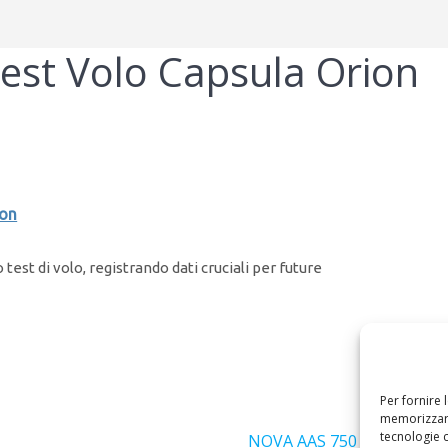
est Volo Capsula Orion
ion
test di volo, registrando dati cruciali per future
Per fornire 
Success
memorizzare
tecnologie 
Articolo
NOVA AAS 750 – Geminidi 