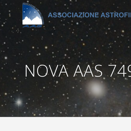
Salta
al
contenuto
NOVA AAS 749 