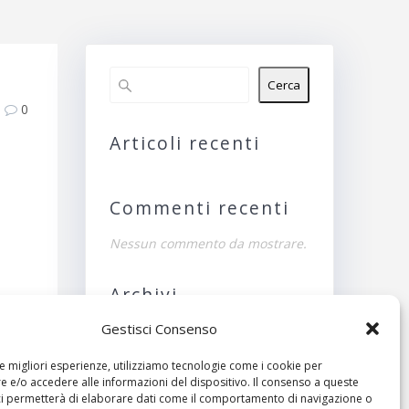
Cerca
0
Articoli recenti
Commenti recenti
Nessun commento da mostrare.
Archivi
Gestisci Consenso
Nessun archivio da
mostrare.
le migliori esperienze, utilizziamo tecnologie come i cookie per
ivo:
 e/o accedere alle informazioni del dispositivo. Il consenso a queste
Categorie
ci permetterà di elaborare dati come il comportamento di navigazione o
2014