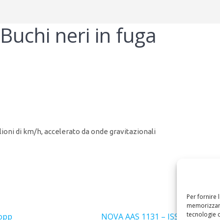
uchi neri in fuga
ioni di km/h, accelerato da onde gravitazionali
Per fornire 
Success
memorizzare
tecnologie 
Articolo
Bopp
NOVA AAS 1131 – ISS nel cielo s