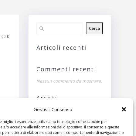
Cerca
0
Articoli recenti
Commenti recenti
Nessun commento da mostrare.
Archivi
Gestisci Consenso
Nessun archivio da
mostrare.
le migliori esperienze, utilizziamo tecnologie come i cookie per
ivo:
 e/o accedere alle informazioni del dispositivo. Il consenso a queste
Categorie
ci permetterà di elaborare dati come il comportamento di navigazione o
erale