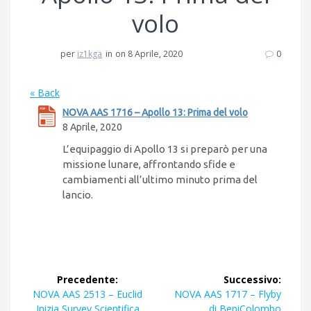
volo
per
iz1kga
in
on 8 Aprile, 2020
0
« Back
NOVA AAS 1716 – Apollo 13: Prima del volo
8 Aprile, 2020
L’equipaggio di Apollo 13 si preparò per una
missione lunare, affrontando sfide e
cambiamenti all’ultimo minuto prima del
lancio.
Navigazione
Precedente:
Successivo:
articoli
Articolo
Articolo
NOVA AAS 2513 – Euclid
NOVA AAS 1717 – Flyby
precedente:
successivo:
Inizia Survey Scientifica
di BepiColombo