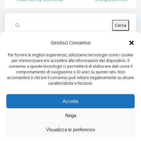
Cerca
Articoli recenti
Gestisci Consenso
Per fornire le migliori esperienze, utilizziamo tecnologie come i cookie
per memorizzare e/o accedere alle informazioni del dispositivo. Il
Commenti recenti
consenso a queste tecnologie ci permetterà di elaborare dati come il
comportamento di navigazione o ID unici su questo sito. Non
Nessun commento da mostrare.
acconsentire o ritirare il consenso può influire negativamente su alcune
caratteristiche e funzioni.
Archivi
Nessun archivio da mostrare.
Accetta
Nega
Categorie
Visualizza le preferenze
Nessuna categoria