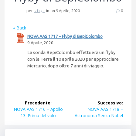
per
iz1kga
in
on 9 Aprile, 2020
0
« Back
NOVA AAS 1717 – Flyby di BepiColombo
9 Aprile, 2020
La sonda BepiColombo effettuerà un flyby
con la Terra il 10 aprile 2020 per approcciare
Mercurio, dopo oltre 7 anni di viaggio.
Navigazione
Precedente:
Successivo:
articoli
Articolo
Articolo
NOVA AAS 1716 – Apollo
NOVA AAS 1718 –
precedente:
successivo:
13: Prima del volo
Astronoma Senza Nobel