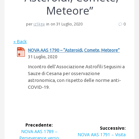
Meteore”
per
iz1kga
in
on 31 Luglio, 2020
0
« Back
NOVA AAS 1790 – “Asteroidi, Comete, Meteore”
31 Luglio, 2020
Incontro dell’Associazione Astrofili Segusini a
Sauze di Cesana per osservazione
astronomica, con rispetto delle norme anti-
COVID-19.
Navigazione
Precedente:
Successivo:
articoli
Articolo
NOVA AAS 1789 –
Articolo
NOVA AAS 1791 – Visita
precedente:
Perseverance verso