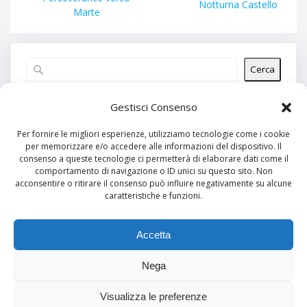
successivo:
Notturna Castello
Marte
Cerca
Articoli recenti
Gestisci Consenso
Per fornire le migliori esperienze, utilizziamo tecnologie come i cookie
per memorizzare e/o accedere alle informazioni del dispositivo. Il
Commenti recenti
consenso a queste tecnologie ci permetterà di elaborare dati come il
comportamento di navigazione o ID unici su questo sito. Non
Nessun commento da mostrare.
acconsentire o ritirare il consenso può influire negativamente su alcune
caratteristiche e funzioni.
Archivi
Nessun archivio da mostrare.
Accetta
Nega
Categorie
Visualizza le preferenze
Nessuna categoria