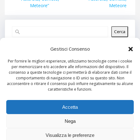
Meteore”
Meteore
Cerca
Articoli recenti
Gestisci Consenso
Per fornire le migliori esperienze, utilizziamo tecnologie come i cookie
per memorizzare e/o accedere alle informazioni del dispositivo. Il
Commenti recenti
consenso a queste tecnologie ci permetterà di elaborare dati come il
comportamento di navigazione o ID unici su questo sito. Non
Nessun commento da mostrare.
acconsentire o ritirare il consenso può influire negativamente su alcune
caratteristiche e funzioni.
Archivi
Nessun archivio da mostrare.
Accetta
Nega
Categorie
Visualizza le preferenze
Nessuna categoria