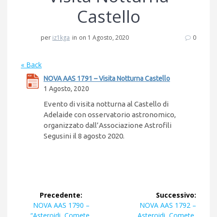
Castello
per
iz1kga
in
on 1 Agosto, 2020
0
« Back
NOVA AAS 1791 – Visita Notturna Castello
1 Agosto, 2020
Evento di visita notturna al Castello di
Adelaide con osservatorio astronomico,
organizzato dall’Associazione Astrofili
Segusini il 8 agosto 2020.
Navigazione
Precedente:
Successivo:
articoli
Articolo
Articolo
NOVA AAS 1790 –
NOVA AAS 1792 –
precedente:
successivo:
“Asteroidi, Comete,
Asteroidi, Comete,