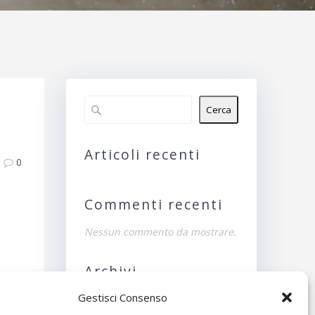
Cerca
Articoli recenti
0
Commenti recenti
Nessun commento da mostrare.
Archivi
Gestisci Consenso
Nessun archivio da